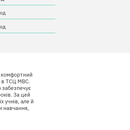
год
год
о комфортний
в в ТСЦ МВС.
о забезпечує
оків. За цей
 учнів, але й
и навчання,