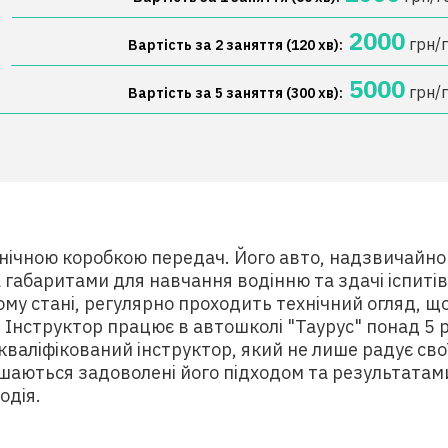
2000
грн/
Вартість за 2 заняття (120 хв):
5000
грн/
Вартість за 5 заняття (300 хв):
ханічною коробкою передач. Його авто, надзвичайн
а габаритами для навчання водінню та здачі іспиті
му стані, регулярно проходить технічний огляд, щ
. Інструктор працює в автошколі "Таурус" понад 5 р
валіфікований інструктор, який не лише радує своїх
ишаються задоволені його підходом та результатам
одія.