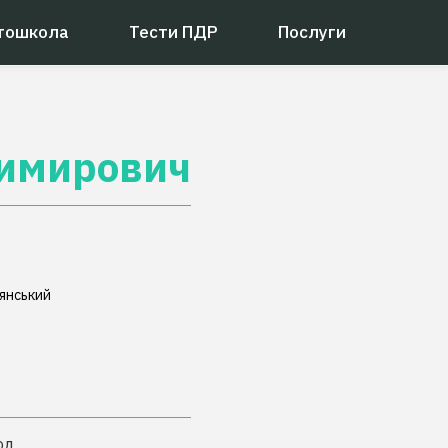
тошкола
Тести ПДР
Послуги
имирович
'янський
од