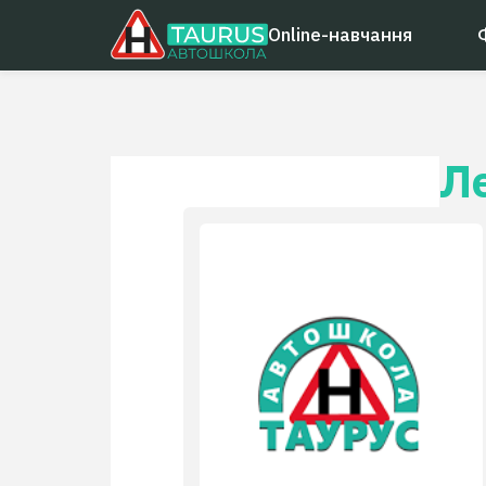
Online-навчання
Л
Стаж
Райо
Місц
Кате
Кате
Коро