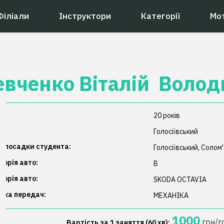
Філіали
Інструктори
Категорії
Мо
евченко
Віталій
Волод
:
20
років
н:
Голосіївський
е посадки студента:
Голосіївський, Солом
горія авто:
B
горія авто:
SKODA
OCTAVIA
бка передач:
МЕХАНІКА
1000
грн/г
Вартість за 1 заняття (60 хв):