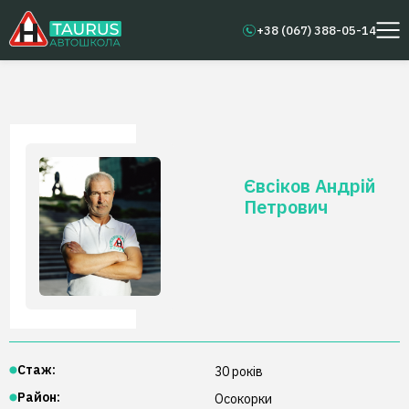
+38 (067) 388-05-14
Євсіков
Андрій
Петрович
Стаж:
30
років
Район:
Осокорки